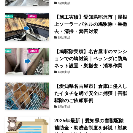
駆除実績
【施工実績】愛知県稲沢市｜屋根
上ソーラーパネルの鳩駆除・巣撤
去・清掃・糞害対策
駆除実績
【鳩駆除実績】名古屋市のマンシ
ョンでの鳩対策｜ベランダに防鳥
ネット設置・巣撤去・消毒作業
駆除実績
【愛知県名古屋市】倉庫に侵入し
たイタチを網で安全に捕獲｜害獣
駆除のご依頼事例
駆除実績
2025年最新｜愛知県の害獣駆除
補助金・助成金制度を解説！対象