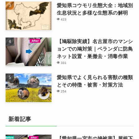
愛知県コウモリ生態大全：地域別
生息状況と多様な生態系の解明
423
【鳩駆除実績】名古屋市のマンシ
ョンでの鳩対策｜ベランダに防鳥
ネット設置・巣撤去・消毒作業
331
愛知県でよく見られる害獣の種類
とその特徴・被害・対策方法
254
新着記事
【愛知県一宮市の鳩被害】屋根下