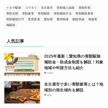
イタチ駆除
コウモリ
名古屋市
害獣侵入経路
害獣対策
害獣生態
害獣被害
害獣駆除
害獣駆除方法
害獣駆除業者
害獣駆除許可
悪質業者
愛知県
費用相場
駆除実績
鳩被害
鳩駆除
人気記事
2025年最新｜愛知県の害獣駆除
補助金・助成金制度を解説！対象
地域や申請方法も紹介
1191
名古屋市で多い害獣被害とは？地
域別の発生傾向を解説
829