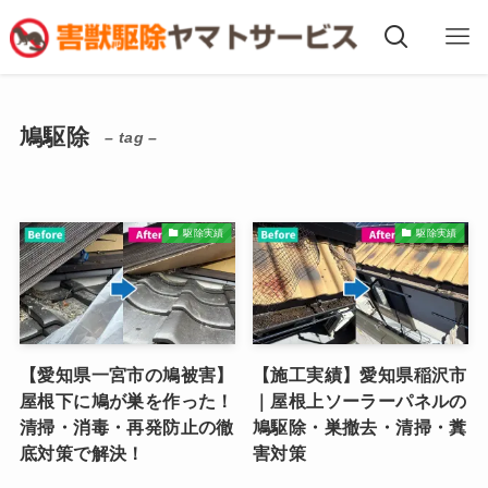
鳩駆除
– tag –
駆除実績
駆除実績
【愛知県一宮市の鳩被害】
【施工実績】愛知県稲沢市
屋根下に鳩が巣を作った！
｜屋根上ソーラーパネルの
清掃・消毒・再発防止の徹
鳩駆除・巣撤去・清掃・糞
底対策で解決！
害対策