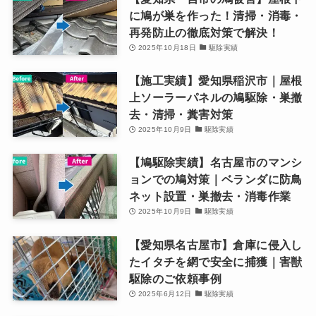
に鳩が巣を作った！清掃・消毒・
再発防止の徹底対策で解決！
2025年10月18日
駆除実績
【施工実績】愛知県稲沢市｜屋根
上ソーラーパネルの鳩駆除・巣撤
去・清掃・糞害対策
2025年10月9日
駆除実績
【鳩駆除実績】名古屋市のマンシ
ョンでの鳩対策｜ベランダに防鳥
ネット設置・巣撤去・消毒作業
2025年10月9日
駆除実績
【愛知県名古屋市】倉庫に侵入し
たイタチを網で安全に捕獲｜害獣
駆除のご依頼事例
2025年6月12日
駆除実績