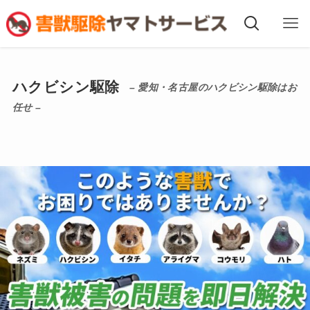
ハクビシン駆除
– 愛知・名古屋のハクビシン駆除はお
任せ –