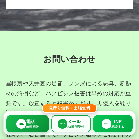
お問い合わせ
屋根裏や天井裏の足音、フン尿による悪臭、断熱
材の汚損など、ハクビシン被害は早めの対応が重
要です。放置すると被害が広がり、再侵入を繰り
見積り無料・出張無料
返すおそれもあります。
電話
メール
LINE
TEL
MAIL
LINE
無料相談
24時間受付
相談する
愛知県・名古屋市でハクビシン駆除をご検討中の