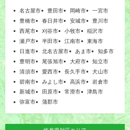
名古屋市
豊田市
岡崎市
一宮市
豊橋市
春日井市
安城市
豊川市
西尾市
刈谷市
小牧市
稲沢市
瀬戸市
半田市
江南市
東海市
日進市
北名古屋市
あま市
知多市
豊明市
尾張旭市
大府市
知立市
清須市
愛西市
長久手市
犬山市
碧南市
みよし市
高浜市
岩倉市
新城市
田原市
常滑市
津島市
弥富市
蒲郡市