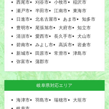
西尾市
刈谷市
小牧市
稲沢市
瀬戸市
半田市
江南市
東海市
日進市
北名古屋市
あま市
知多市
豊明市
尾張旭市
大府市
知立市
清須市
愛西市
長久手市
犬山市
碧南市
みよし市
高浜市
岩倉市
新城市
田原市
常滑市
津島市
弥富市
蒲郡市
岐阜県対応エリア
海津市
羽島市
瑞穂市
大垣市
岐阜市