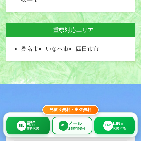
三重県対応エリア
桑名市
いなべ市
四日市市
見積り無料・出張無料
よくある質問
電話
メール
LINE
TEL
MAIL
LINE
無料相談
24時間受付
相談する