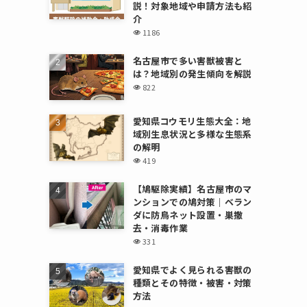
説！対象地域や申請方法も紹
介
1186
名古屋市で多い害獣被害と
は？地域別の発生傾向を解説
822
愛知県コウモリ生態大全：地
域別生息状況と多様な生態系
の解明
419
【鳩駆除実績】名古屋市のマ
ンションでの鳩対策｜ベラン
ダに防鳥ネット設置・巣撤
去・消毒作業
331
愛知県でよく見られる害獣の
種類とその特徴・被害・対策
方法