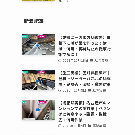
253
新着記事
【愛知県一宮市の鳩被害】屋
根下に鳩が巣を作った！清
掃・消毒・再発防止の徹底対
策で解決！
2025年10月18日
駆除実績
【施工実績】愛知県稲沢市｜
屋根上ソーラーパネルの鳩駆
除・巣撤去・清掃・糞害対策
2025年10月9日
駆除実績
【鳩駆除実績】名古屋市のマ
ンションでの鳩対策｜ベラン
ダに防鳥ネット設置・巣撤
去・消毒作業
2025年10月9日
駆除実績