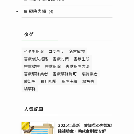
駆除実績
(4)
タグ
イタチ駆除
コウモリ
名古屋市
害獣侵入経路
害獣対策
害獣生態
害獣被害
害獣駆除
害獣駆除方法
害獣駆除業者
害獣駆除許可
悪質業者
愛知県
費用相場
駆除実績
鳩被害
鳩駆除
人気記事
2025年最新｜愛知県の害獣駆
除補助金・助成金制度を解