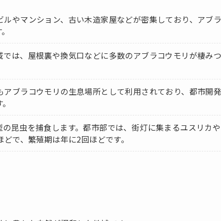
ビルやマンション、古い木造家屋などが密集しており、アブ
す。
域では、屋根裏や換気口などに多数のアブラコウモリが棲み
もアブラコウモリの生息場所として利用されており、都市開
す。
型の昆虫を捕食します。都市部では、街灯に集まるユスリカや
ほどで、繁殖期は年に2回ほどです。